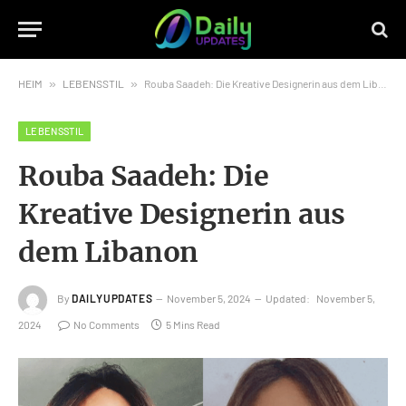
HEIM
»
LEBENSSTIL
»
Rouba Saadeh: Die Kreative Designerin aus dem Libanon
LEBENSSTIL
Rouba Saadeh: Die
Kreative Designerin aus
dem Libanon
By
DAILYUPDATES
November 5, 2024
Updated:
November 5,
2024
No Comments
5 Mins Read