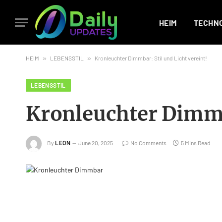
HEIM
TECHN
HEIM
»
LEBENSSTIL
»
Kronleuchter Dimmbar: Stil und Licht vereint!
LEBENSSTIL
Kronleuchter Dimmba
By
LEON
June 20, 2025
No Comments
5 Mins Read