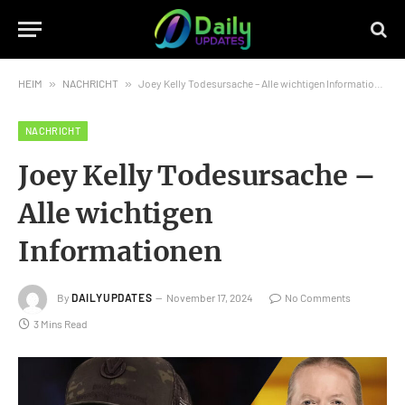
HEIM
»
NACHRICHT
»
Joey Kelly Todesursache – Alle wichtigen Informationen
NACHRICHT
Joey Kelly Todesursache –
Alle wichtigen
Informationen
By
DAILYUPDATES
November 17, 2024
No Comments
3 Mins Read