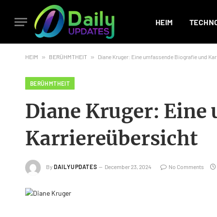
HEIM
TECHN
HEIM
»
BERÜHMTHEIT
»
Diane Kruger: Eine umfassende Biografie und Kar
BERÜHMTHEIT
Diane Kruger: Eine
Karriereübersicht
By
DAILYUPDATES
December 23, 2024
No Comments