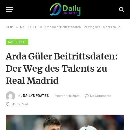
HEIM
»
NACHRICHT
»
Arda Güler Beitrittsdaten: Der Weg des Talents zu Real Madrid
NACHRICHT
Arda Güler Beitrittsdaten:
Der Weg des Talents zu
Real Madrid
By
DAILYUPDATES
December 8, 2024
No Comments
6 Mins Read