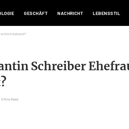
OLOGIE
GESCHÄFT
NACHRICHT
LEBENSSTIL
 wirklich bekannt?
antin Schreiber Ehefr
t?
5 Mins Read